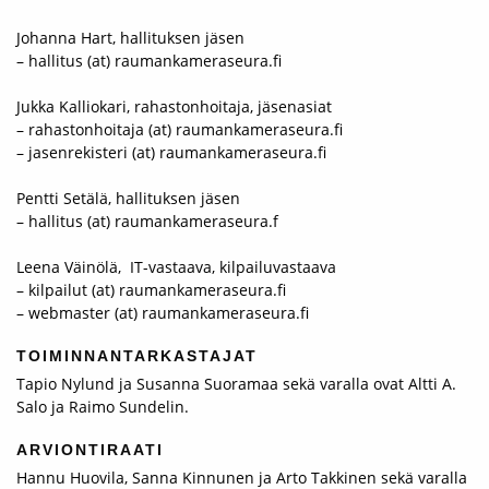
Johanna Hart, hallituksen jäsen
– hallitus (at) raumankameraseura.fi
Jukka Kalliokari, rahastonhoitaja, jäsenasiat
– rahastonhoitaja (at) raumankameraseura.fi
– jasenrekisteri (at) raumankameraseura.fi
Pentti Setälä, hallituksen jäsen
– hallitus (at) raumankameraseura.f
Leena Väinölä, IT-vastaava, kilpailuvastaava
– kilpailut (at) raumankameraseura.fi
– webmaster (at) raumankameraseura.fi
TOIMINNANTARKASTAJAT
Tapio Nylund ja Susanna Suoramaa sekä varalla ovat Altti A.
Salo ja Raimo Sundelin.
ARVIONTIRAATI
Hannu Huovila, Sanna Kinnunen ja Arto Takkinen sekä varalla