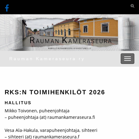
Togg
Rauman Kameraseura ry
Toggl
RKS:N TOIMIHENKILÖT 2026
HALLITUS
Mikko Toivonen, puheenjohtaja
– puheenjohtaja (at) raumankameraseura.fi
Vesa Ala-Hakula, varapuheenjohtaja, sihteeri
– sihteeri (at) raumankameraseura.f