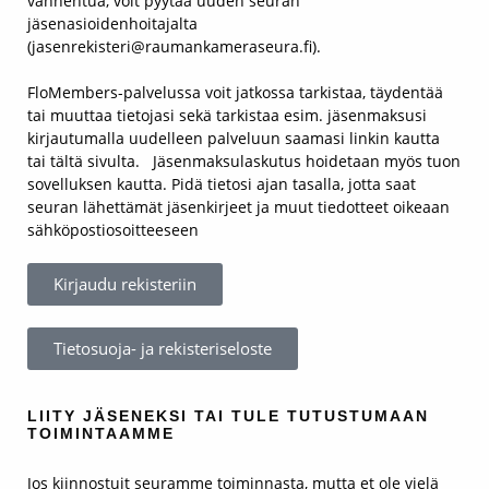
vanhentua, voit pyytää uuden seuran
jäsenasioidenhoitajalta
(jasenrekisteri@raumankameraseura.fi).
FloMembers-palvelussa voit jatkossa tarkistaa, täydentää
tai muuttaa tietojasi sekä tarkistaa esim. jäsenmaksusi
kirjautumalla uudelleen palveluun saamasi linkin kautta
tai tältä sivulta. Jäsenmaksulaskutus hoidetaan myös tuon
sovelluksen kautta. Pidä tietosi ajan tasalla, jotta saat
seuran lähettämät jäsenkirjeet ja muut tiedotteet oikeaan
sähköpostiosoitteeseen
Kirjaudu rekisteriin
Tietosuoja- ja rekisteriseloste
LIITY JÄSENEKSI TAI TULE TUTUSTUMAAN
TOIMINTAAMME
Jos kiinnostuit seuramme toiminnasta, mutta et ole vielä