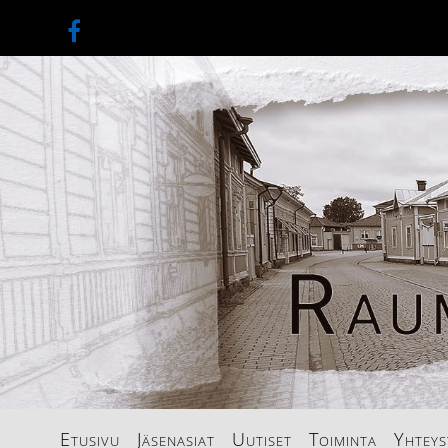
Etusivu
Jäsenasiat
Uutiset
Toiminta
Yhteys