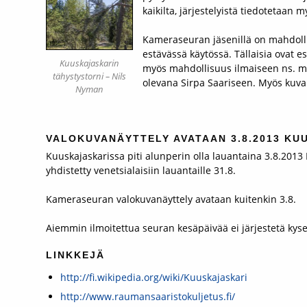
kaikilta, järjestelyistä tiedotetaan
Kameraseuran jäsenillä on mahdollis
estävässä käytössä. Tällaisia ovat es
Kuuskajaskarin
myös mahdollisuus ilmaiseen ns. m
tähystystorni – Nils
olevana Sirpa Saariseen. Myös kuvau
Nyman
VALOKUVANÄYTTELY AVATAAN 3.8.2013 KU
Kuuskajaskarissa piti alunperin olla lauantaina 3.8.2013
yhdistetty venetsialaisiin lauantaille 31.8.
Kameraseuran valokuvanäyttely avataan kuitenkin 3.8.
Aiemmin ilmoitettua seuran kesäpäivää ei järjestetä kys
LINKKEJÄ
http://fi.wikipedia.org/wiki/Kuuskajaskari
http://www.raumansaaristokuljetus.fi/