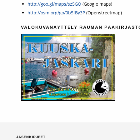
http://goo.gl/maps/sz5GQ
(Google maps)
http://osm.org/go/0b5fBy3P
(Openstreetmap)
VALOKUVANÄYTTELY RAUMAN PÄÄKIRJASTOSS
JÄSENKIRJEET