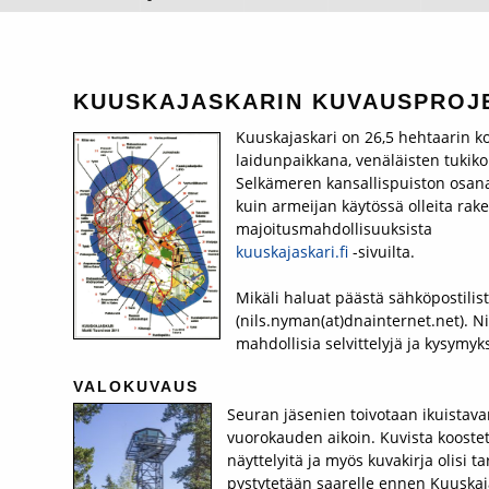
KUUSKAJASKARIN KUVAUSPROJ
Kuuskajaskari on 26,5 hehtaarin ko
laidunpaikkana, venäläisten tukiko
Selkämeren kansallispuiston osana 
kuin armeijan käytössä olleita rake
majoitusmahdollisuuksista
kuuskajaskari.fi
-sivuilta.
Mikäli haluat päästä sähköpostilis
(nils.nyman(at)dnainternet.net). Nil
mahdollisia selvittelyjä ja kysymy
VALOKUVAUS
Seuran jäsenien toivotaan ikuistava
vuorokauden aikoin. Kuvista koost
näyttelyitä ja myös kuvakirja olisi 
pystytetään saarelle ennen Kuuskaja