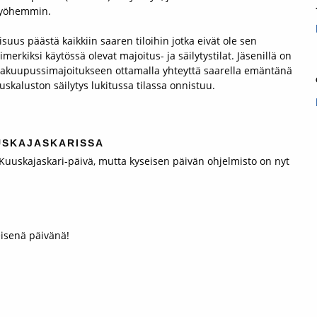
 myöhemmin.
uus päästä kaikkiin saaren tiloihin jotka eivät ole sen
imerkiksi käytössä olevat majoitus- ja säilytystilat. Jäsenillä on
akuupussimajoitukseen ottamalla yhteyttä saarella emäntänä
skaluston säilytys lukitussa tilassa onnistuu.
USKAJASKARISSA
 Kuuskajaskari-päivä, mutta kyseisen päivän ohjelmisto on nyt
eisenä päivänä!