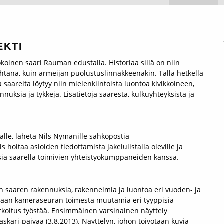
EKTI
koinen saari Rauman edustalla. Historiaa sillä on niin
htana, kuin armeijan puolustuslinnakkeenakin. Tällä hetkellä
saarelta löytyy niin mielenkiintoista luontoa kivikkoineen,
nnuksia ja tykkejä. Lisätietoja saaresta, kulkuyhteyksistä ja
talle, lähetä Nils Nymanille sähköpostia
s hoitaa asioiden tiedottamista jakelulistalla oleville ja
ksiä saarella toimivien yhteistyökumppaneiden kanssa.
n saaren rakennuksia, rakennelmia ja luontoa eri vuoden- ja
etaan kameraseuran toimesta muutamia eri tyyppisia
tarkoitus työstää. Ensimmäinen varsinainen näyttely
skari-päivää (3.8.2013). Näyttelyn, johon toivotaan kuvia