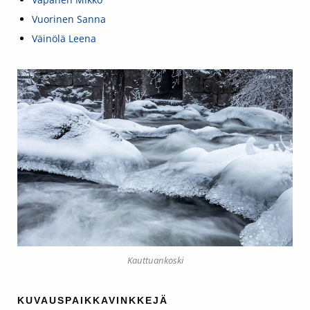
Vuorinen Sanna
Väinölä Leena
Kauttuankoski
KUVAUSPAIKKAVINKKEJÄ