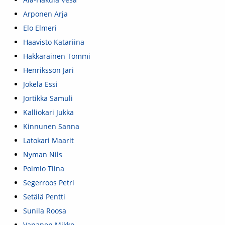
Arponen Arja
Elo Elmeri
Haavisto Katariina
Hakkarainen Tommi
Henriksson Jari
Jokela Essi
Jortikka Samuli
Kalliokari Jukka
Kinnunen Sanna
Latokari Maarit
Nyman Nils
Poimio Tiina
Segerroos Petri
Setälä Pentti
Sunila Roosa
Vapanen Mikko