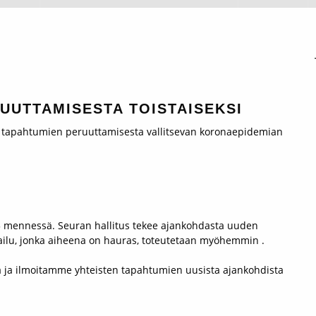
UUTTAMISESTA TOISTAISEKSI
n tapahtumien peruuttamisesta vallitsevan koronaepidemian
 mennessä. Seuran hallitus tekee ajankohdasta uuden
lu, jonka aiheena on hauras, toteutetaan myöhemmin .
ja ilmoitamme yhteisten tapahtumien uusista ajankohdista