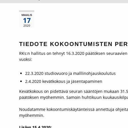
MAALIS
17
2020
TIEDOTE KOKOONTUMISTEN PER
RKs:n hallitus on tehnyt 16.3.2020 päätöksen seuraavie
vuoksi:
22.3.2020 studiovuoro ja malllinohjauskoulutus
2.4.2020 kevätkokous ja jäsentapaminen
Kevätkokous on pidettävä seuran sääntöjen mukaan 31.5
päätöksen myöhemmin. Samoin huhtikuun kuukausikilpai
Noudatamme kokoontumiskäytänteissä annettuja ohjeita 
myöhemmin.
Lisäys 15.4.2020: