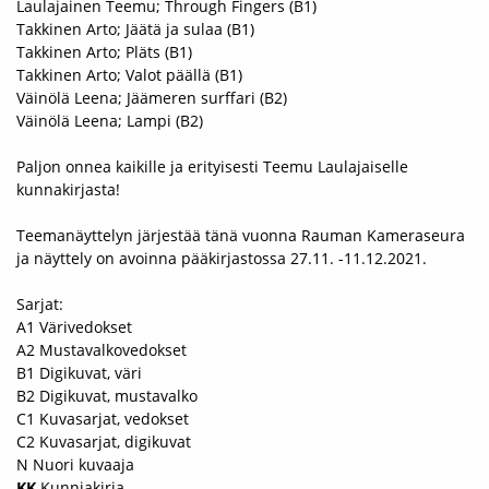
Laulajainen Teemu; Through Fingers (B1)
Takkinen Arto; Jäätä ja sulaa (B1)
Takkinen Arto; Pläts (B1)
Takkinen Arto; Valot päällä (B1)
Väinölä Leena; Jäämeren surffari (B2)
Väinölä Leena; Lampi (B2)
Paljon onnea kaikille ja erityisesti Teemu Laulajaiselle
kunnakirjasta!
Teemanäyttelyn järjestää tänä vuonna Rauman Kameraseura
ja näyttely on avoinna pääkirjastossa 27.11. -11.12.2021.
Sarjat:
A1 Värivedokset
A2 Mustavalkovedokset
B1 Digikuvat, väri
B2 Digikuvat, mustavalko
C1 Kuvasarjat, vedokset
C2 Kuvasarjat, digikuvat
N Nuori kuvaaja
KK
Kunniakirja