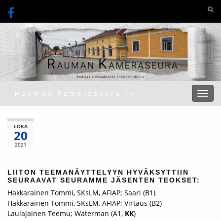
Togg
Rauman Kameraseura ry
Toggl
LOKA
20
2021
LIITON TEEMANÄYTTELYYN HYVÄKSYTTIIN
SEURAAVAT SEURAMME JÄSENTEN TEOKSET:
Hakkarainen Tommi, SKsLM, AFIAP; Saari (B1)
Hakkarainen Tommi, SKsLM, AFIAP; Virtaus (B2)
Laulajainen Teemu; Waterman (A1,
KK
)