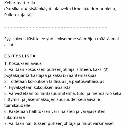
Kellariteatterilla.
(Pursikatu 4, sisäänkäynti alaovelta Urheilukadun puolelta,
Pallerokujalta)
– – – – – – – – – – – – – – – – – – – – – – – – – – – – – – – – –
Syyskokous käsittelee yhdistyksemme sääntöjen määräämät
asiat:
ESITYSLISTA
1. Kokouksen avaus
2. Valitaan kokouksen puheenjohtaja, sihteeri, kaksi (2)
pöytäkirjantarkastajaa ja kaksi (2) ääntenlaskijaa
3. Todetaan kokouksen laillisuus ja päätösvaltaisuus
4. Hyväksytään kokouksen asialista
5. Vahvistetaan toimintasuunnitelma, tulo- ja menoarvio sekä
liittymis- ja jäsenmaksujen suuruudet seuraavalle
toimikaudelle
6. Päätetään hallituksen varsinaisten ja varajäsenten
lukumäärä
7. Valitaan hallituksen puheenjohtaja ja muut varsinaiset