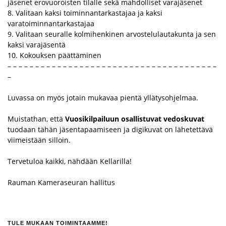
jäsenet erovuoroisten tilalle sekä mahdolliset varajäsenet
8. Valitaan kaksi toiminnantarkastajaa ja kaksi
varatoiminnantarkastajaa
9. Valitaan seuralle kolmihenkinen arvostelulautakunta ja sen
kaksi varajäsentä
10. Kokouksen päättäminen
– – – – – – – – – – – – – – – – – – – – – – – – – – – – – – – – – – – – – –
–
Luvassa on myös jotain mukavaa pientä yllätysohjelmaa.
Muistathan, että
Vuosikilpailuun osallistuvat vedoskuvat
tuodaan tähän jäsentapaamiseen ja digikuvat on lähetettävä
viimeistään silloin.
Tervetuloa kaikki, nähdään Kellarilla!
Rauman Kameraseuran hallitus
TULE MUKAAN TOIMINTAAMME!