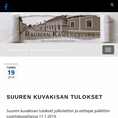
Togg
Rauman Kameraseura ry
Toggl
TAMMI
19
2019
SUUREN KUVAKISAN TULOKSET
Suuren kuvakisan tulokset julkistettiin ja voittajat palkittiin
Luontokuvaillassa 17.1.2019.