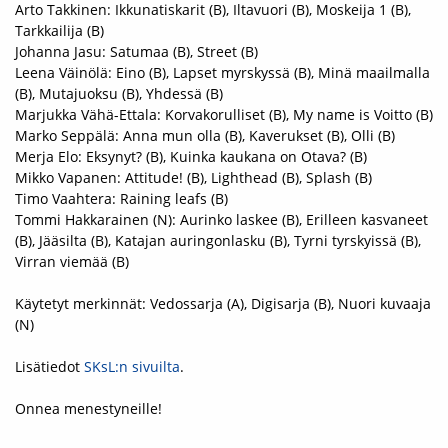
Arto Takkinen: Ikkunatiskarit (B), Iltavuori (B), Moskeija 1 (B),
Tarkkailija (B)
Johanna Jasu: Satumaa (B), Street (B)
Leena Väinölä: Eino (B), Lapset myrskyssä (B), Minä maailmalla
(B), Mutajuoksu (B), Yhdessä (B)
Marjukka Vähä-Ettala: Korvakorulliset (B), My name is Voitto (B)
Marko Seppälä: Anna mun olla (B), Kaverukset (B), Olli (B)
Merja Elo: Eksynyt? (B), Kuinka kaukana on Otava? (B)
Mikko Vapanen: Attitude! (B), Lighthead (B), Splash (B)
Timo Vaahtera: Raining leafs (B)
Tommi Hakkarainen (N): Aurinko laskee (B), Erilleen kasvaneet
(B), Jääsilta (B), Katajan auringonlasku (B), Tyrni tyrskyissä (B),
Virran viemää (B)
Käytetyt merkinnät: Vedossarja (A), Digisarja (B), Nuori kuvaaja
(N)
Lisätiedot
SKsL:n sivuilta
.
Onnea menestyneille!