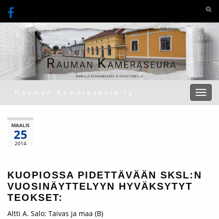
Togg
Rauman Kameraseura ry
Toggl
MAALIS
25
2014
KUOPIOSSA PIDETTÄVÄÄN SKSL:N
VUOSINÄYTTELYYN HYVÄKSYTYT
TEOKSET:
Altti A. Salo: Taivas ja maa (B)