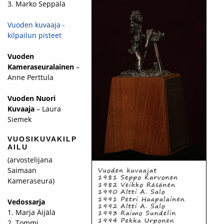
3. Marko Seppälä
Vuoden kuvaaja -
kilpailun pisteet
Vuoden
Kameraseuralainen
–
Anne Perttula
Vuoden Nuori
Kuvaaja
– Laura
Siemek
VUOSIKUVAKILP
AILU
(arvostelijana
Saimaan
Kameraseura)
Vedossarja
1. Marja Äijälä
2. Tommi