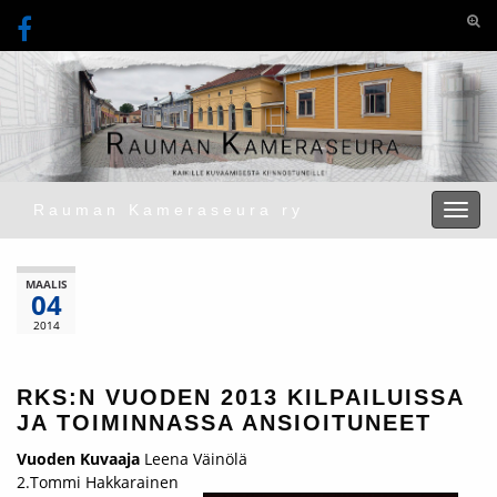
Togg
Rauman Kameraseura ry
Toggl
MAALIS
04
2014
RKS:N VUODEN 2013 KILPAILUISSA
JA TOIMINNASSA ANSIOITUNEET
Vuoden Kuvaaja
Leena Väinölä
2.Tommi Hakkarainen