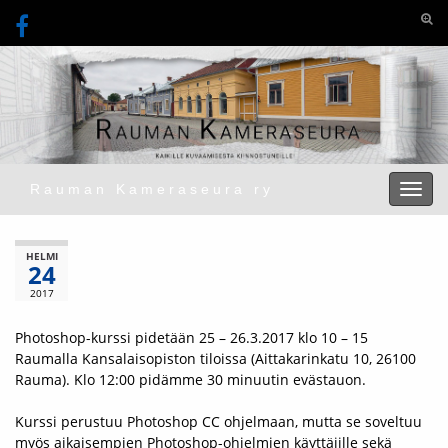
Togg
Rauman Kameraseura ry
Toggl
HELMI
24
2017
Photoshop-kurssi pidetään 25 – 26.3.2017 klo 10 – 15
Raumalla Kansalaisopiston tiloissa (
Aittakarinkatu 10, 26100
Rauma)
. Klo 12:00 pidämme 30 minuutin evästauon.
Kurssi perustuu Photoshop CC ohjelmaan, mutta se soveltuu
myös aikaisempien Photoshop-ohjelmien käyttäjille sekä