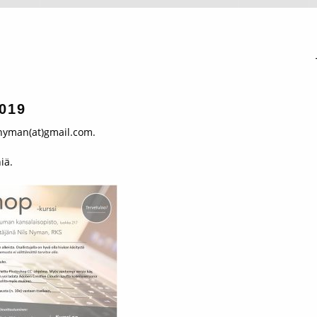
019
.nyman(at)gmail.com.
iä.