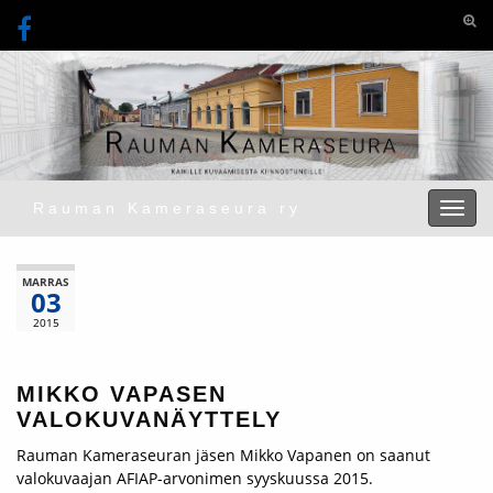
Togg
Rauman Kameraseura ry
Toggl
MARRAS
03
2015
MIKKO VAPASEN
VALOKUVANÄYTTELY
Rauman Kameraseuran jäsen Mikko Vapanen on saanut
valokuvaajan AFIAP-arvonimen syyskuussa 2015.