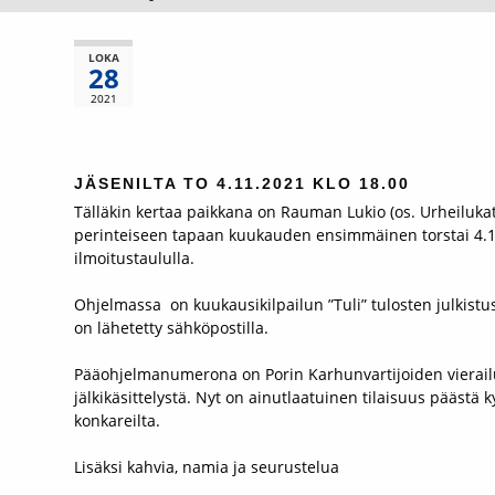
LOKA
28
2021
JÄSENILTA TO 4.11.2021 KLO 18.00
Tälläkin kertaa paikkana on Rauman Lukio (os. Urheiluka
perinteiseen tapaan kuukauden ensimmäinen torstai 4.11.
ilmoitustaululla.
Ohjelmassa on kuukausikilpailun ”Tuli” tulosten julkistus
on lähetetty sähköpostilla.
Pääohjelmanumerona on Porin Karhunvartijoiden vierailu.
jälkikäsittelystä. Nyt on ainutlaatuinen tilaisuus pääst
konkareilta.
Lisäksi kahvia, namia ja seurustelua