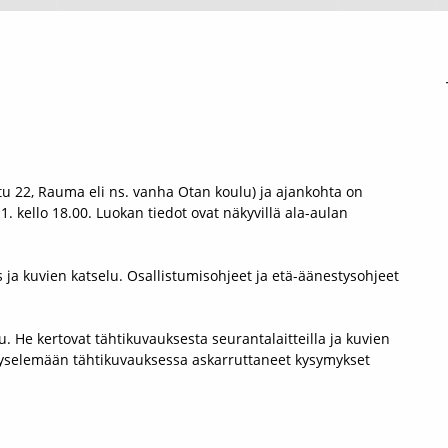
tu 22, Rauma eli ns. vanha Otan koulu) ja ajankohta on
 kello 18.00. Luokan tiedot ovat näkyvillä ala-aulan
 ja kuvien katselu. Osallistumisohjeet ja etä-äänestysohjeet
 He kertovat tähtikuvauksesta seurantalaitteilla ja kuvien
ä kyselemään tähtikuvauksessa askarruttaneet kysymykset