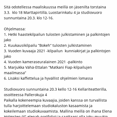
Sitä odotellessa maaliskuussa meillä on jäsenilta torstaina
3.3. klo 18 Marttapirtillä, Luostarinkatu 4 ja studiovuoro
sunnuntaina 20.3. klo 12-16.
Ohjelmassa:
1. Hetki haastekilpailun tulosten julkistaminen ja palkintojen
jako
2. Kuukausikilpailu ”Bokeh” tulosten julkistaminen
3. Vuoden kuvaaja 2021 -kilpailun kunniakirjat ja palkintojen
jako
4. Vuoden kameraseuralainen 2021 -palkinto
5. Marjukka Vähä-Ettalan ”Matkani Fiap-kilpailujen
maailmassa”
6. Lisäksi kaffettelua ja hyvällist ohjelmien lomassa
Studiovuoro sunnuntaina 20.3 kello 12-16 Kellariteatterilla,
osoitteessa Pallerokuja 4
Paikalla kokeneempia kuvaajia, joiden kanssa on turvallista
tulla harjoittelemaan studiokaluston kasaamista ja
kokeilemaan studiokuvaamista. Mallina meillä on ihana Elena
Holmsten (IG elenah.portfolio) ja saattaapi olla joku muukin.