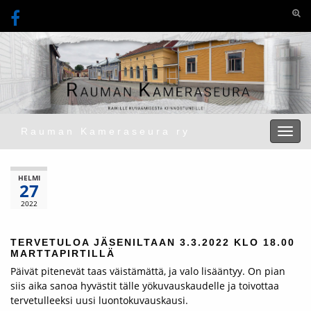
Togg
Rauman Kameraseura ry
Toggl
HELMI
27
2022
TERVETULOA JÄSENILTAAN 3.3.2022 KLO 18.00
MARTTAPIRTILLÄ
Päivät pitenevät taas väistämättä, ja valo lisääntyy. On pian
siis aika sanoa hyvästit tälle yökuvauskaudelle ja toivottaa
tervetulleeksi uusi luontokuvauskausi.