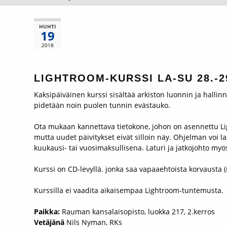
HUHTI
19
2018
LIGHTROOM-KURSSI LA-SU 28.-29
Kaksipäiväinen kurssi sisältää arkiston luonnin ja hallin
pidetään noin puolen tunnin evästauko.
Ota mukaan kannettava tietokone, johon on asennettu Li
mutta uudet päivitykset eivät silloin näy. Ohjelman voi 
kuukausi- tai vuosimaksullisena. Laturi ja jatkojohto my
Kurssi on CD-levyllä. jonka saa vapaaehtoista korvausta (n
Kurssilla ei vaadita aikaisempaa Lightroom-tuntemusta.
Paikka:
Rauman kansalaisopisto, luokka 217, 2.kerros
Vetäjänä
Nils Nyman, RKs