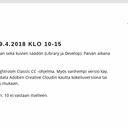
.4.2018 KLO 10-15
nan sekä kuvien säädön (Library ja Develop). Päivän aikana
ghtroom Classic CC -ohjelma. Myös vanhempi versio käy,
ladata Adoben Creative Cloudin kautta kokeiluversiona tai
ös mukaan.
. 10 e) vastaan itselleen.