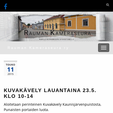
Togg
Rauman Kameraseura ry
Toggl
TOUKO
11
2015
KUVAKÄVELY LAUANTAINA 23.5.
KLO 10-14
Aloitetaan perinteinen Kuvakävely Kaunisjärvenpuistosta,
Punaisten portaiden luota.