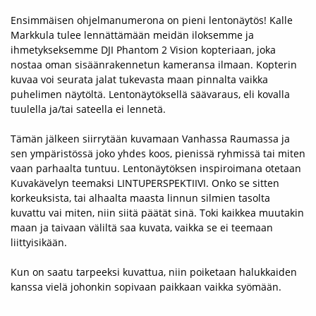
Ensimmäisen ohjelmanumerona on pieni lentonäytös! Kalle
Markkula tulee lennättämään meidän iloksemme ja
ihmetykseksemme DJI Phantom 2 Vision kopteriaan, joka
nostaa oman sisäänrakennetun kameransa ilmaan. Kopterin
kuvaa voi seurata jalat tukevasta maan pinnalta vaikka
puhelimen näytöltä. Lentonäytöksellä säävaraus, eli kovalla
tuulella ja/tai sateella ei lennetä.
Tämän jälkeen siirrytään kuvamaan Vanhassa Raumassa ja
sen ympäristössä joko yhdes koos, pienissä ryhmissä tai miten
vaan parhaalta tuntuu. Lentonäytöksen inspiroimana otetaan
Kuvakävelyn teemaksi LINTUPERSPEKTIIVI. Onko se sitten
korkeuksista, tai alhaalta maasta linnun silmien tasolta
kuvattu vai miten, niin siitä päätät sinä. Toki kaikkea muutakin
maan ja taivaan väliltä saa kuvata, vaikka se ei teemaan
liittyisikään.
Kun on saatu tarpeeksi kuvattua, niin poiketaan halukkaiden
kanssa vielä johonkin sopivaan paikkaan vaikka syömään.