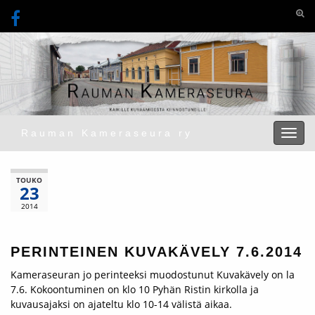
Togg
Rauman Kameraseura ry
Toggl
TOUKO
23
2014
PERINTEINEN KUVAKÄVELY 7.6.2014
Kameraseuran jo perinteeksi muodostunut Kuvakävely on la
7.6. Kokoontuminen on klo 10 Pyhän Ristin kirkolla ja
kuvausajaksi on ajateltu klo 10-14 välistä aikaa.