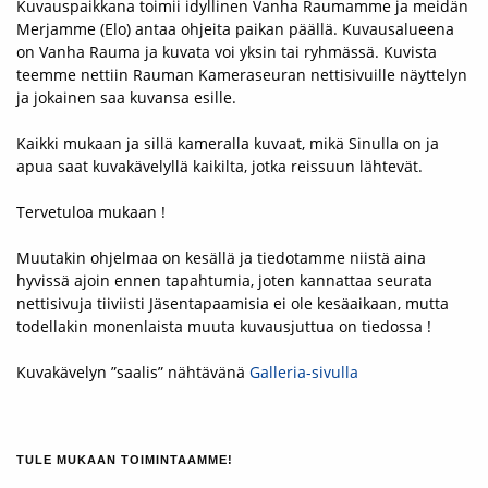
Kuvauspaikkana toimii idyllinen Vanha Raumamme ja meidän
Merjamme (Elo) antaa ohjeita paikan päällä. Kuvausalueena
on Vanha Rauma ja kuvata voi yksin tai ryhmässä. Kuvista
teemme nettiin Rauman Kameraseuran nettisivuille näyttelyn
ja jokainen saa kuvansa esille.
Kaikki mukaan ja sillä kameralla kuvaat, mikä Sinulla on ja
apua saat kuvakävelyllä kaikilta, jotka reissuun lähtevät.
Tervetuloa mukaan !
Muutakin ohjelmaa on kesällä ja tiedotamme niistä aina
hyvissä ajoin ennen tapahtumia, joten kannattaa seurata
nettisivuja tiiviisti
Jäsentapaamisia ei ole kesäaikaan, mutta
todellakin monenlaista muuta kuvausjuttua on tiedossa !
Kuvakävelyn ”saalis” nähtävänä
Galleria-sivulla
TULE MUKAAN TOIMINTAAMME!