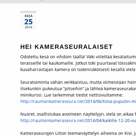
KESÄ
25
2014
HEI KAMERASEURALAISET
Odotettu kesä on vihdoin täällä! Väki viilettää kesälaitum
terasseille tai kaukomaille. Jotkut toki puurtavat töissäk
kuvaharrastajan kamera on todennäköisesti kesällä vie
Seuratoiminta vähän verkkaistuu, mutta viimeistään hei
itsekunkin pukeutua ”pitseihin” ja lähteä kameraseurakave
minikurssi. Lue tarkemmat tiedot nettisivultamme:
http://raumankameraseura.net/
2014/06/tiina-puputin-
mi
Nuoret, osallistukaa avoimeen näyttelyyn, vielä on aikaa 
http://raumankameraseura.net/
2014/04/kaikille-12-20-
vu
Kameraseurojen Liiton teemanäyttelyn aiheena on Kivi.