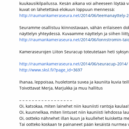
kuukausikilpailussa. Kesän aikana voi aiheeseen löytää v
kuvat on lähetettävä elokuun loppuun mennessä:
http://raumankameraseura.net/
2014/06/teemanayttely-2
Seuramme osallistuu kiinnostavaan, vähän erilaiseen d
näyttelyn yhteydessä. Kuvaamme näyttelyn ja siihen liitt
http://raumankameraseura.net/
2014/06/lonnstromin-
tai
Kameraseurojen Liiton Seuracup toteutetaan heti syksyn a
http://raumankameraseura.net/
2014/06/seuracup-2014/
http://www.sksl.fi/?page_id=
3697
Ihanaa, leppoisaa, huoletonta suvea ja kauniita kuvia teill
Toivottavat Merja, Marjukka ja muu hallitus
– – – – – – – – – – – – – – – – –
Oi, katsokaa, miten lainehet niin kauniisti rantoja kaulaa!
Oi, kuunnelkaa, miten lintuset niin kauniisti lehdossa lau
Oi, ootteko nähnehet illan kuun ja kuullehet kuisketta me
Tai ootteko koskaan te painaneet pään kesäistä nurmea va