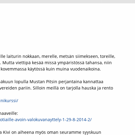
ille laiturin nokkaan, merelle, metsän siimekseen, toreille,
in. Mutta viettipä kesää missä ympäristössä tahansa, niin
lä kovemmassa käytössä kuin muina vuodenaikoina.
näkuun lopulla Mustan Pitsin perjantaina kannattaa
reiden pariin. Silloin meillä on tarjolla hauska ja rento
nikurssi/
haaveille:
otiaille-avoin-
valokuvanayttely-1-29-8-2014-
2/
 Ja Kivi on aiheena myös oman seuramme syyskuun