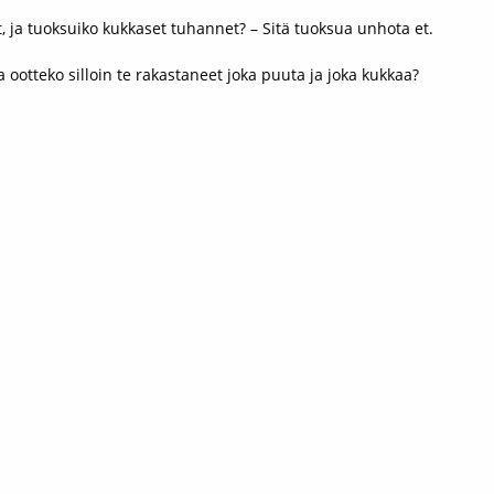
at, ja tuoksuiko kukkaset tuhannet? – Sitä tuoksua unhota et.
a ootteko silloin te rakastaneet joka puuta ja joka kukkaa?