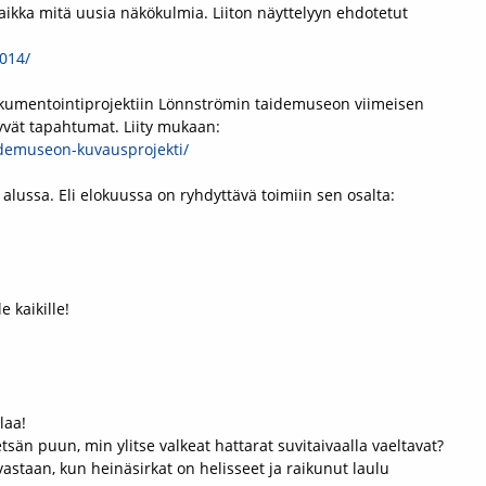
aikka mitä uusia näkökulmia. Liiton näyttelyyn ehdotetut
014/
okumentointiprojektiin Lönnströmin taidemuseon viimeisen
yvät tapahtumat. Liity mukaan:
demuseon-kuvausprojekti/
lussa. Eli elokuussa on ryhdyttävä toimiin sen osalta:
e kaikille!
laa!
tsän puun, min ylitse valkeat hattarat suvitaivaalla vaeltavat?
staan, kun heinäsirkat on helisseet ja raikunut laulu