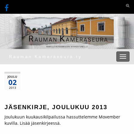
Togg
Rauman Kameraseura ry
Toggl
JOULU
02
2013
JÄSENKIRJE, JOULUKUU 2013
Joulukuun kuukausikilpailussa hassuttelemme Movember
kuvilla. Lisää jäsenkirjeessä.