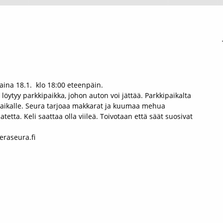
ina 18.1. klo 18:00 eteenpäin.
öytyy parkkipaikka, johon auton voi jättää. Parkkipaikalta
opaikalle. Seura tarjoaa makkarat ja kuumaa mehua
ta. Keli saattaa olla viileä. Toivotaan että säät suosivat
eraseura.fi