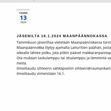
TAMMI
13
2024
JÄSENILTA 18.1.2024 MAANPÄÄNNOKASSA
Tammikuun jäseniltaa vietetään Maanpäännokassa torsta
Maanpäännokka löytyy ajamalla Laituritien päähän, josta l
oikealle lähtee polku, jota pitkin pääset makkaranpaist
Ota mukaan taskulamppu tai otsalamppu ja lämmintä vaatet
meitä.
Ilmoittaudu sihteerin sähköpostiin sihteeri@raumankam
Ilmoittaudu viimeistään 16.1.