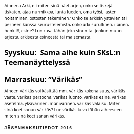
Aiheena Arki, eli miten sinä näet arjen, onko se tiskejä
tiskaten, ajaa nurmikkoa, lunta luoden, oma työsi, lasten
hoitaminen, ostosten tekeminen? Onko se arkisin ystävien tai
perheen kanssa seurustelemista, onko arki surullinen, iloinen,
henkilö, esine? Luo kuva tähän joko sinun tai jonkun muun
arjesta, arkisesta esineestä tai maisemasta.
Syyskuu: Sama aihe kuin SKsL:n
Teemanäyttelyssä
Marraskuu: ”Värikäs”
Aiheen Värikäs voi käsittää mm. värikäs kokonaisuus, värikäs
vaate, värikäs persoona, värikäs luonto, värikäs esine, värikäs
asetelma, yksivärinen, monivärinen, värikäs valaisu. Miten
sinä koet sanan värikäs? Luo värikäs kuva tähän aiheeseen,
miten sinä koet sanan värikäs.
JÄSENMAKSUTIEDOT 2016