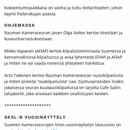
Kokoontumispaikkana on vanha ja tuttu Kellariteatteri, johon
käynti Pallerokujan päästä.
OHJEMASSA
Rauman Kameraseuran jäsen Olga Vaikas kertoo itsestään ja
kuvausharrastuksestaan.
Mikko Vapanen (AFIAP) kertoo kilpailutoiminnasta Suomessa ja
kansainvälisissä kilpailuissa ja avaa lyhenteitä EFIAP ja AFIAP
ja miten ne voi saada nimensä yhteyteen hankittua.
Arto Takkinen kertoo Rauman Kameraseuran vuosikilpailusta
ja miten pisteitä ”osakilpailuista” saa. Sijoituspisteiden lisäksi
jokaisessa seuran kuukausikilpailussa on tarjolla Cafe Saliin
lahjakortti, joka arvotaan kaikkien osallistujien kesken.
********************
SKSL:N VUOSINÄYTTELY
Suomen Kameraseurojen liiton vuosinäyttelyn lataussivu on