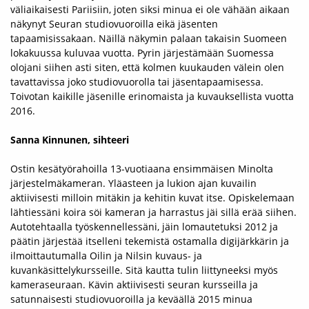
väliaikaisesti Pariisiin, joten siksi minua ei ole vähään aikaan
näkynyt Seuran studiovuoroilla eikä jäsenten
tapaamisissakaan. Näillä näkymin palaan takaisin Suomeen
lokakuussa kuluvaa vuotta. Pyrin järjestämään Suomessa
olojani siihen asti siten, että kolmen kuukauden välein olen
tavattavissa joko studiovuorolla tai jäsentapaamisessa.
Toivotan kaikille jäsenille erinomaista ja kuvauksellista vuotta
2016.
Sanna Kinnunen, sihteeri
Ostin kesätyörahoilla 13-vuotiaana ensimmäisen Minolta
järjestelmäkameran. Yläasteen ja lukion ajan kuvailin
aktiivisesti milloin mitäkin ja kehitin kuvat itse. Opiskelemaan
lähtiessäni koira söi kameran ja harrastus jäi sillä erää siihen.
Autotehtaalla työskennellessäni, jäin lomautetuksi 2012 ja
päätin järjestää itselleni tekemistä ostamalla digijärkkärin ja
ilmoittautumalla Oilin ja Nilsin kuvaus- ja
kuvankäsittelykursseille. Sitä kautta tulin liittyneeksi myös
kameraseuraan. Kävin aktiivisesti seuran kursseilla ja
satunnaisesti studiovuoroilla ja keväällä 2015 minua