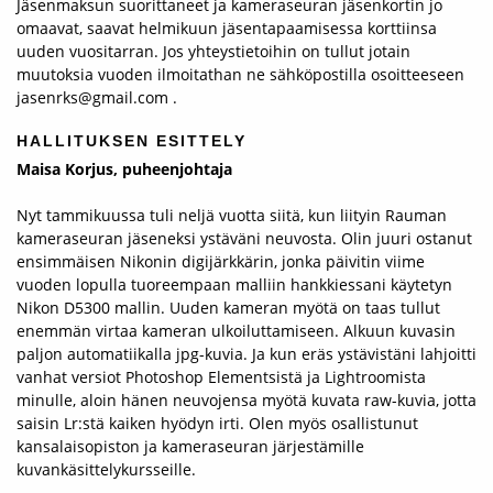
Jäsenmaksun suorittaneet ja kameraseuran jäsenkortin jo
omaavat, saavat helmikuun jäsentapaamisessa korttiinsa
uuden vuositarran. Jos yhteystietoihin on tullut jotain
muutoksia vuoden ilmoitathan ne sähköpostilla osoitteeseen
jasenrks@gmail.com .
HALLITUKSEN ESITTELY
Maisa Korjus, puheenjohtaja
Nyt tammikuussa tuli neljä vuotta siitä, kun liityin Rauman
kameraseuran jäseneksi ystäväni neuvosta. Olin juuri ostanut
ensimmäisen Nikonin digijärkkärin, jonka päivitin viime
vuoden lopulla tuoreempaan malliin hankkiessani käytetyn
Nikon D5300 mallin. Uuden kameran myötä on taas tullut
enemmän virtaa kameran ulkoiluttamiseen. Alkuun kuvasin
paljon automatiikalla jpg-kuvia. Ja kun eräs ystävistäni lahjoitti
vanhat versiot Photoshop Elementsistä ja Lightroomista
minulle, aloin hänen neuvojensa myötä kuvata raw-kuvia, jotta
saisin Lr:stä kaiken hyödyn irti. Olen myös osallistunut
kansalaisopiston ja kameraseuran järjestämille
kuvankäsittelykursseille.