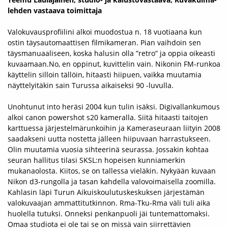
lehden vastaava toimittaja
Valokuvausprofiilini alkoi muodostua n. 18 vuotiaana kun
ostin täysautomaattisen filmikameran. Pian vaihdoin sen
täysmanuaaliseen, koska halusin olla ”retro” ja oppia oikeasti
kuvaamaan.No, en oppinut, kuvittelin vain. Nikonin FM-runkoa
käyttelin silloin tällöin, hitaasti hiipuen, vaikka muutamia
näyttelyitäkin sain Turussa aikaiseksi 90 -luvulla.
Unohtunut into heräsi 2004 kun tulin isäksi. Digivallankumous
alkoi canon powershot s20 kameralla. Siitä hitaasti taitojen
karttuessa järjestelmärunkoihin ja Kameraseuraan liityin 2008
saadakseni uutta nostetta jälleen hiipuvaan harrastukseen.
Olin muutamia vuosia sihteerinä seurassa. Jossakin kohtaa
seuran hallitus tilasi SKSL:n hopeisen kunniamerkin
mukanaolosta. Kiitos, se on tallessa vieläkin. Nykyään kuvaan
Nikon d3-rungolla ja tasan kahdella valovoimaisella zoomilla.
Kahlasin läpi Turun Aikuiskoulutuskeskuksen järjestämän
valokuvaajan ammattitutkinnon. Rma-Tku-Rma väli tuli aika
huolella tutuksi. Onneksi penkanpuoli jäi tuntemattomaksi.
Omaa studiota ei ole tai se on missä vain siirrettävien