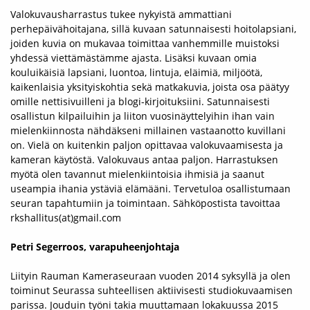
Valokuvausharrastus tukee nykyistä ammattiani
perhepäivähoitajana, sillä kuvaan satunnaisesti hoitolapsiani,
joiden kuvia on mukavaa toimittaa vanhemmille muistoksi
yhdessä viettämästämme ajasta. Lisäksi kuvaan omia
kouluikäisiä lapsiani, luontoa, lintuja, eläimiä, miljöötä,
kaikenlaisia yksityiskohtia sekä matkakuvia, joista osa päätyy
omille nettisivuilleni ja blogi-kirjoituksiini. Satunnaisesti
osallistun kilpailuihin ja liiton vuosinäyttelyihin ihan vain
mielenkiinnosta nähdäkseni millainen vastaanotto kuvillani
on. Vielä on kuitenkin paljon opittavaa valokuvaamisesta ja
kameran käytöstä. Valokuvaus antaa paljon. Harrastuksen
myötä olen tavannut mielenkiintoisia ihmisiä ja saanut
useampia ihania ystäviä elämääni. Tervetuloa osallistumaan
seuran tapahtumiin ja toimintaan. Sähköpostista tavoittaa
rkshallitus(at)gmail.com
Petri Segerroos, varapuheenjohtaja
Liityin Rauman Kameraseuraan vuoden 2014 syksyllä ja olen
toiminut Seurassa suhteellisen aktiivisesti studiokuvaamisen
parissa. Jouduin työni takia muuttamaan lokakuussa 2015