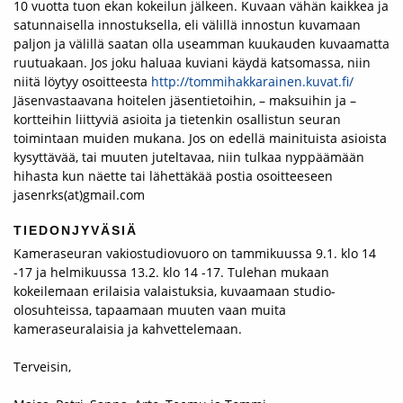
10 vuotta tuon ekan kokeilun jälkeen. Kuvaan vähän kaikkea ja
satunnaisella innostuksella, eli välillä innostun kuvamaan
paljon ja välillä saatan olla useamman kuukauden kuvaamatta
ruutuakaan. Jos joku haluaa kuviani käydä katsomassa, niin
niitä löytyy osoitteesta
http://tommihakkarainen.kuvat.fi/
Jäsenvastaavana hoitelen jäsentietoihin, – maksuihin ja –
kortteihin liittyviä asioita ja tietenkin osallistun seuran
toimintaan muiden mukana. Jos on edellä mainituista asioista
kysyttävää, tai muuten juteltavaa, niin tulkaa nyppäämään
hihasta kun näette tai lähettäkää postia osoitteeseen
jasenrks(at)gmail.com
TIEDONJYVÄSIÄ
Kameraseuran vakiostudiovuoro on tammikuussa 9.1. klo 14
-17 ja helmikuussa 13.2. klo 14 -17. Tulehan mukaan
kokeilemaan erilaisia valaistuksia, kuvaamaan studio-
olosuhteissa, tapaamaan muuten vaan muita
kameraseuralaisia ja kahvettelemaan.
Terveisin,