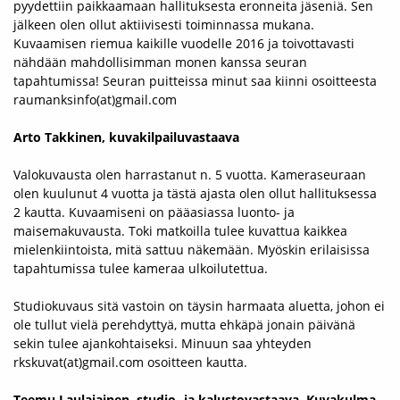
pyydettiin paikkaamaan hallituksesta eronneita jäseniä. Sen
jälkeen olen ollut aktiivisesti toiminnassa mukana.
Kuvaamisen riemua kaikille vuodelle 2016 ja toivottavasti
nähdään mahdollisimman monen kanssa seuran
tapahtumissa! Seuran puitteissa minut saa kiinni osoitteesta
raumanksinfo(at)gmail.com
Arto Takkinen, kuvakilpailuvastaava
Valokuvausta olen harrastanut n. 5 vuotta. Kameraseuraan
olen kuulunut 4 vuotta ja tästä ajasta olen ollut hallituksessa
2 kautta. Kuvaamiseni on pääasiassa luonto- ja
maisemakuvausta. Toki matkoilla tulee kuvattua kaikkea
mielenkiintoista, mitä sattuu näkemään. Myöskin erilaisissa
tapahtumissa tulee kameraa ulkoilutettua.
Studiokuvaus sitä vastoin on täysin harmaata aluetta, johon ei
ole tullut vielä perehdyttyä, mutta ehkäpä jonain päivänä
sekin tulee ajankohtaiseksi. Minuun saa yhteyden
rkskuvat(at)gmail.com osoitteen kautta.
Teemu Laulajainen, studio- ja kalustovastaava, Kuvakulma-