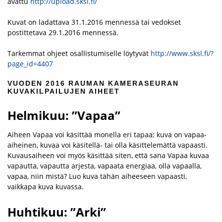
avattu
http://upload.sksl.fi/
Kuvat on ladattava 31.1.2016 mennessä tai vedokset
postittetava 29.1.2016 mennessä.
Tarkemmat ohjeet osallistumiselle löytyvät
http://www.sksl.fi/?
page_id=4407
VUODEN 2016 RAUMAN KAMERASEURAN
KUVAKILPAILUJEN AIHEET
Helmikuu: ”Vapaa”
Aiheen Vapaa voi käsittää monella eri tapaa; kuva on vapaa-
aiheinen, kuvaa voi käsitellä- tai olla käsittelemättä vapaasti.
Kuvausaiheen voi myös käsittää siten, että sana Vapaa kuvaa
vapautta, vapautta arjesta, vapaata energiaa, olla vapaalla,
vapaa, niin mistä? Luo kuva tähän aiheeseen vapaasti,
vaikkapa kuva kuvassa.
Huhtikuu: ”Arki”