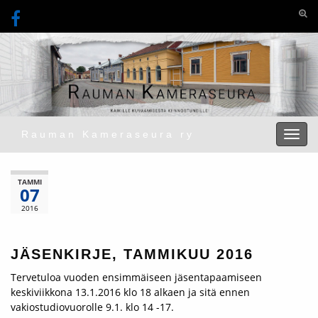
Togg
Rauman Kameraseura ry
Toggl
TAMMI
07
2016
JÄSENKIRJE, TAMMIKUU 2016
Tervetuloa vuoden ensimmäiseen jäsentapaamiseen
keskiviikkona 13.1.2016 klo 18 alkaen ja sitä ennen
vakiostudiovuorolle 9.1. klo 14 -17.