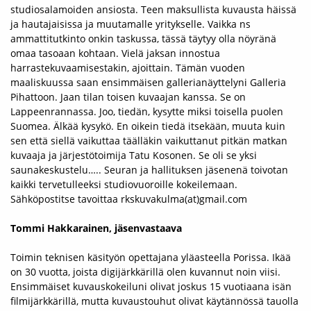
studiosalamoiden ansiosta. Teen maksullista kuvausta häissä
ja hautajaisissa ja muutamalle yritykselle. Vaikka ns
ammattitutkinto onkin taskussa, tässä täytyy olla nöyränä
omaa tasoaan kohtaan. Vielä jaksan innostua
harrastekuvaamisestakin, ajoittain. Tämän vuoden
maaliskuussa saan ensimmäisen gallerianäyttelyni Galleria
Pihattoon. Jaan tilan toisen kuvaajan kanssa. Se on
Lappeenrannassa. Joo, tiedän, kysytte miksi toisella puolen
Suomea. Älkää kysykö. En oikein tiedä itsekään, muuta kuin
sen että siellä vaikuttaa täälläkin vaikuttanut pitkän matkan
kuvaaja ja järjestötoimija Tatu Kosonen. Se oli se yksi
saunakeskustelu….. Seuran ja hallituksen jäsenenä toivotan
kaikki tervetulleeksi studiovuoroille kokeilemaan.
Sähköpostitse tavoittaa rkskuvakulma(at)gmail.com
Tommi Hakkarainen, jäsenvastaava
Toimin teknisen käsityön opettajana yläasteella Porissa. Ikää
on 30 vuotta, joista digijärkkärillä olen kuvannut noin viisi.
Ensimmäiset kuvauskokeiluni olivat joskus 15 vuotiaana isän
filmijärkkärillä, mutta kuvaustouhut olivat käytännössä tauolla