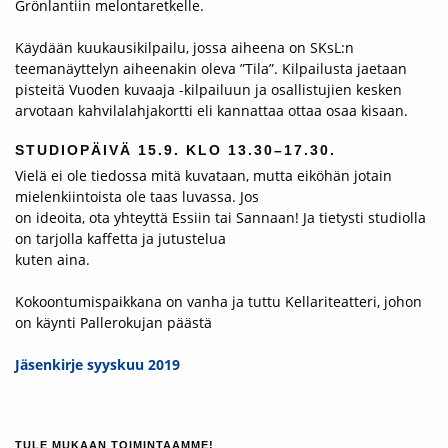
Grönlantiin melontaretkelle.
Käydään kuukausikilpailu, jossa aiheena on SKsL:n
teemanäyttelyn aiheenakin oleva ”Tila”. Kilpailusta jaetaan
pisteitä Vuoden kuvaaja -kilpailuun ja osallistujien kesken
arvotaan kahvilalahjakortti eli kannattaa ottaa osaa kisaan.
STUDIOPÄIVÄ 15.9. KLO 13.30–17.30.
Vielä ei ole tiedossa mitä kuvataan, mutta eiköhän jotain
mielenkiintoista ole taas luvassa. Jos
on ideoita, ota yhteyttä Essiin tai Sannaan! Ja tietysti studiolla
on tarjolla kaffetta ja jutustelua
kuten aina.
Kokoontumispaikkana on vanha ja tuttu Kellariteatteri, johon
on käynti Pallerokujan päästä
Jäsenkirje syyskuu 2019
TULE MUKAAN TOIMINTAAMME!