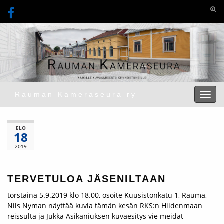
Togg
Rauman Kameraseura ry
Toggl
ELO
18
2019
TERVETULOA JÄSENILTAAN
torstaina 5.9.2019 klo 18.00, osoite Kuusistonkatu 1, Rauma,
Nils Nyman näyttää kuvia tämän kesän RKS:n Hiidenmaan
reissulta ja Jukka Asikaniuksen kuvaesitys vie meidät