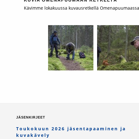
KUVIA OMENAPUUMAAN RETKELTÄ
Kävimme lokakuussa kuvausretkellä Omenapuumaassa. L
JÄSENKIRJEET
Toukokuun 2026 jäsentapaaminen ja
kuvakävely