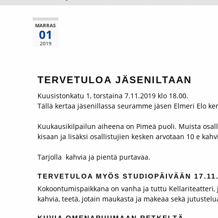
MARRAS
01
2019
TERVETULOA JÄSENILTAAN
Kuusistonkatu 1, torstaina 7.11.2019 klo 18.00.
Tällä kertaa jäsenillassa seuramme jäsen Elmeri Elo ke
Kuukausikilpailun aiheena on Pimeä puoli. Muista osall
kisaan ja lisäksi osallistujien kesken arvotaan 10 e kahvi
Tarjolla kahvia ja pientä purtavaa.
TERVETULOA MYÖS STUDIOPÄIVÄÄN 17.11.
Kokoontumispaikkana on vanha ja tuttu Kellariteatteri, 
kahvia, teetä, jotain maukasta ja makeaa sekä jutustel