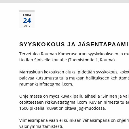
LOKA
24
2017
SYYSKOKOUS JA JÄSENTAPAAMIN
Tervetuloa Rauman Kameraseuran syyskokoukseen ja mar
Uotilan Siniselle koululle (Tuomistontie 1, Rauma).
Marraskuun kokouksen aluksi pidetään syyskokous, koko
palavaa kutsumusta tulla mukaan hallitukseen kehittämä
raumanksinfo(at)gmail.com.
Ohjelmassa on myös kuvakilpailu aiheella ”Sininen ja V
osoitteeseen
rkskuvat(at)gmail.com
Kuvien nimestä tulee 
1500 pikseliä. Kuvat on oltava jpg-muodossa.
Viimeisimpänä vaan ei suinkaan vähäisimpänä on ohje
valonymmärtämistesti.