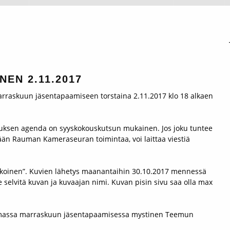
EN 2.11.2017
raskuun jäsentapaamiseen torstaina 2.11.2017 klo 18 alkaen
uksen agenda on syyskokouskutsun mukainen. Jos joku tuntee
än Rauman Kameraseuran toimintaa, voi laittaa viestiä
alkoinen”. Kuvien lähetys maanantaihin 30.10.2017 mennessä
selvitä kuvan ja kuvaajan nimi. Kuvan pisin sivu saa olla max
lmassa marraskuun jäsentapaamisessa mystinen Teemun