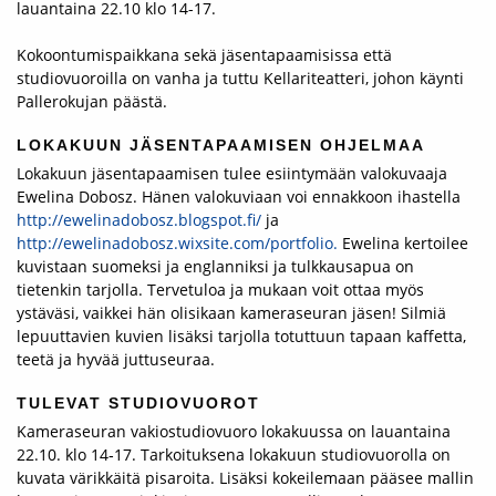
lauantaina 22.10 klo 14-­17.
Kokoontumispaikkana sekä jäsentapaamisissa että
studiovuoroilla on vanha ja tuttu Kellariteatteri, johon käynti
Pallerokujan päästä.
LOKAKUUN JÄSENTAPAAMISEN OHJELMAA
Lokakuun jäsentapaamisen tulee esiintymään valokuvaaja
Ewelina Dobosz. Hänen valokuviaan voi ennakkoon ihastella
http://ewelinadobosz.blogspot.fi/
ja
http://ewelinadobosz.wixsite.com/portfolio.
Ewelina kertoilee
kuvistaan suomeksi ja englanniksi ja tulkkausapua on
tietenkin tarjolla. Tervetuloa ja mukaan voit ottaa myös
ystäväsi, vaikkei hän olisikaan kameraseuran jäsen! Silmiä
lepuuttavien kuvien lisäksi tarjolla totuttuun tapaan kaffetta,
teetä ja hyvää juttuseuraa.
TULEVAT STUDIOVUOROT
Kameraseuran vakiostudiovuoro lokakuussa on lauantaina
22.10. klo 14‐17. Tarkoituksena lokakuun studiovuorolla on
kuvata värikkäitä pisaroita. Lisäksi kokeilemaan pääsee mallin