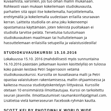
kuvaamista, varsinkin, jos tuo oman mallin mukanaan.
Rohkeasti vaan mukaan kokeilemaan studiokuvausta,
parhaiten sitä oppii itse kokeilemalla, harjoittelemalla,
erehtymällä ja kokeilemalla uudestaan erilailla seuraavan
kerran. Laitteita studiolla on aina joku kokeneempi
opastamassa käyttämään, joten teknistä puoltakaan ei
studiolla tarvitse pelätä. Tervetuloa tutustumaan
studiokuvauksen maailmaan tai hulluttelemaan ja
hassuttelemaan erilaisilla setupeilla ja valaistusideoilla!
STUDIOKUVAUSKURSSI 15.10.2016
Lokakuussa 15.10. 2016 (mahdollisesti myös sunnuntaina
16.10.2016 päästään jatkamaan kuvien käsittelyllä) on tulossa
koko päivän kestävä Petri Segerroosin vetämä
studiokuvauskurssi. Kurssilla on kuvattavana malli ja Petri
opastaa valaistuksen rakentamisessa, mallin ohjaamisessa ja
kaikessa muussa studiotyöskentelyyn liittyvässä. Kurssille
otetaan 10 ensimmäistä ilmoittautujaa. Kurssi on tarkoitettu
seuran jäsenille. Ilmoittautumiset raumanksinfo(at)gmail.com.
Lisätietoa vielä kameraseuran Facebook-ryhmän kautta.
SCOTT KELBY PHOTOWALK WORLD WIDE