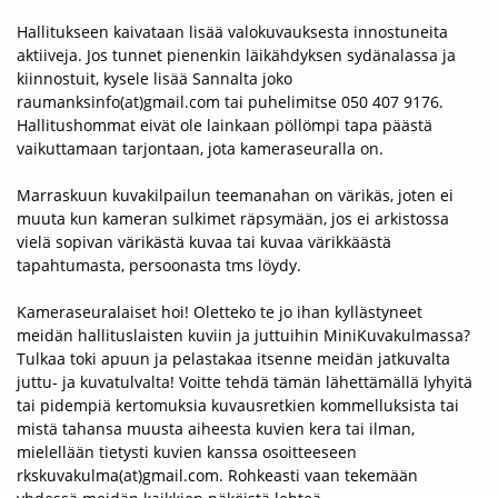
Hallitukseen kaivataan lisää valokuvauksesta innostuneita
aktiiveja. Jos tunnet pienenkin läikähdyksen sydänalassa ja
kiinnostuit, kysele lisää Sannalta joko
raumanksinfo(at)gmail.com tai puhelimitse 050 407 9176.
Hallitushommat eivät ole lainkaan pöllömpi tapa päästä
vaikuttamaan tarjontaan, jota kameraseuralla on.
Marraskuun kuvakilpailun teemanahan on värikäs, joten ei
muuta kun kameran sulkimet räpsymään, jos ei arkistossa
vielä sopivan värikästä kuvaa tai kuvaa värikkäästä
tapahtumasta, persoonasta tms löydy.
Kameraseuralaiset hoi! Oletteko te jo ihan kyllästyneet
meidän hallituslaisten kuviin ja juttuihin MiniKuvakulmassa?
Tulkaa toki apuun ja pelastakaa itsenne meidän jatkuvalta
juttu-­ ja kuvatulvalta! Voitte tehdä tämän lähettämällä lyhyitä
tai pidempiä kertomuksia kuvausretkien kommelluksista tai
mistä tahansa muusta aiheesta kuvien kera tai ilman,
mielellään tietysti kuvien kanssa osoitteeseen
rkskuvakulma(at)gmail.com. Rohkeasti vaan tekemään