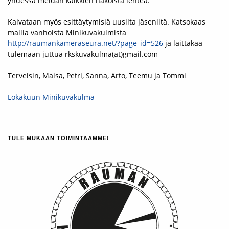
yhdessä meidän kaikkien näköistä lehteä.
Kaivataan myös esittäytymisiä uusilta jäseniltä. Katsokaas
mallia vanhoista Minikuvakulmista
http://raumankameraseura.net/?page_id=526
ja laittakaa
tulemaan juttua rkskuvakulma(at)gmail.com
Terveisin, Maisa, Petri, Sanna, Arto, Teemu ja Tommi
Lokakuun Minikuvakulma
TULE MUKAAN TOIMINTAAMME!