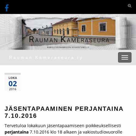
Togg
Rauman Kameraseura ry
Toggl
LOKA
02
2016
JÄSENTAPAAMINEN PERJANTAINA
7.10.2016
Tervetuloa lokakuun jäsentapaamiseen poikkeuksellisesti
perjantaina
7.10.2016 klo 18 alkaen ja vakiostudiovuorolle