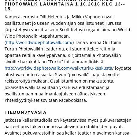
PHOTOWALK LAUANTAINA 1.10.2016 KLO 13-­‐
15.
Kameraseurasta Oili Helenius ja Mikko Vapanen ovat
osallistuneet jo usean vuoden ajan osallistuneet Turussa
järjestettyyn vuosittaiseen Scott Kelbyn organisoimaan World
Wide Photowalk -­tapahtumaan.
(
http://worldwidephotowalk.com/
) Tänä vuonna Oili toimii
Turun Photowalkin leaderina, eli suunnittelee reitin ja
opastaa reitillä kävelypäivänä. Kirjoittamalla Photowalkin
sivuille hakukohtaan ”Turku” tai suoraan linkistä:
http://worldwidephotowalk.com/walk/turku‐keskusta
/ löydätte
alustavaa tietoa asiasta. Sivun ”join walk” -­napista voitte
rekisteröityä mukaan. Osallistuminen on maksutonta.
Jokaiselta walkilta valitaan yksi kuva edustamaan ja
osallistumaan maailmanlaajuiseen äänestykseen.
Yhteiskyyditykset sovitaan Facebookissa.
TIEDONJYVÄSIÄ
Jatkossa kellaristudiolla on käytettävissä myös pukuvarastojen
aarteet pois lukien menossa olevien produktioiden puvut.
Avaimet pukuvarastoihin saa kellariteatterin avaimen kanssa.