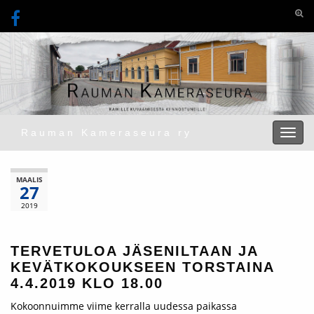
Togg
Rauman Kameraseura ry
Toggl
MAALIS
27
2019
TERVETULOA JÄSENILTAAN JA
KEVÄTKOKOUKSEEN TORSTAINA
4.4.2019 KLO 18.00
Kokoonnuimme viime kerralla uudessa paikassa