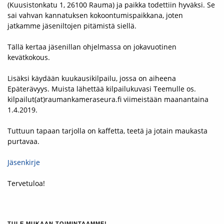
(Kuusistonkatu 1, 26100 Rauma) ja paikka todettiin hyväksi. Se
sai vahvan kannatuksen kokoontumispaikkana, joten
jatkamme jäseniltojen pitämistä siellä.
Tällä kertaa jäsenillan ohjelmassa on jokavuotinen
kevätkokous.
Lisäksi käydään kuukausikilpailu, jossa on aiheena
Epäterävyys. Muista lähettää kilpailukuvasi Teemulle os.
kilpailut(at)raumankameraseura.fi viimeistään maanantaina
1.4.2019.
Tuttuun tapaan tarjolla on kaffetta, teetä ja jotain maukasta
purtavaa.
Jäsenkirje
Tervetuloa!
TULE MUKAAN TOIMINTAAMME!