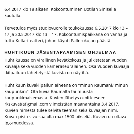
6.4.2017 klo 18 alkaen. Kokoontuminen Uotilan Sinisellä
koululla.
Tervetuloa myös studiovuorolle toukokuussa 6.5.2017 klo 13 –
17 ja 20.5.2017 klo 13 – 17. Kokoontumispaikkana on vanha ja
tuttu Kellariteatteri, johon käynti Pallerokujan päästä.
HUHTIKUUN JÄSENTAPAAMISEN OHJELMAA
Huhtikuussa on virallinen kevätkokous ja julkistetaan vuoden
kuvaaja sekä vuoden kameraseuralainen. Osa Vuoden kuvaaja
-kilpailuun lähetetyistä kuvista on näytillä.
Huhtikuun kuvakilpailun aiheena on ”minun Raumani/ minun
kaupunkini”. Ota kuvia Raumalta tai muusta
kaupunkimaisemasta. Kuvien lähetys osoitteeseen
rkskuvat(at)gmail.com viimeistään maanantaina 3.4.2017.
Kuvien nimestä tulee selvitä teeman sekä kuvaajan nimi.
Kuvan pisin sivu saa olla max 1500 pikseliä. Kuvien on oltava
jpg-muodossa.