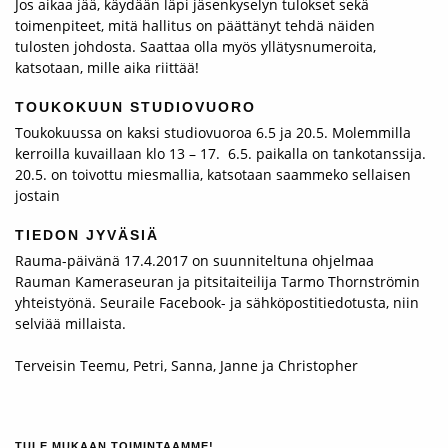
Jos aikaa jää, käydään läpi jäsenkyselyn tulokset sekä
toimenpiteet, mitä hallitus on päättänyt tehdä näiden
tulosten johdosta. Saattaa olla myös yllätysnumeroita,
katsotaan, mille aika riittää!
TOUKOKUUN STUDIOVUORO
Toukokuussa on kaksi studiovuoroa 6.5 ja 20.5. Molemmilla
kerroilla kuvaillaan klo 13 – 17. 6.5. paikalla on tankotanssija.
20.5. on toivottu miesmallia, katsotaan saammeko sellaisen
jostain
TIEDON JYVÄSIÄ
Rauma-päivänä 17.4.2017 on suunniteltuna ohjelmaa
Rauman Kameraseuran ja pitsitaiteilija Tarmo Thornströmin
yhteistyönä. Seuraile Facebook- ja sähköpostitiedotusta, niin
selviää millaista.
Terveisin Teemu, Petri, Sanna, Janne ja Christopher
TULE MUKAAN TOIMINTAAMME!