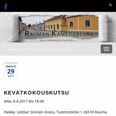
Togg
Rauman Kameraseura ry
Toggl
MAALIS
29
2017
KEVÄTKOKOUSKUTSU
Aika: 6.4.2017 klo 18.00
Paikka: Uotilan Sininen Koulu, Tuomistontie 1 26510 Rauma