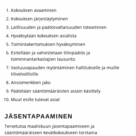
Kokouksen avaaminen
Kokouksen järjestäytyminen
Laillisuuden ja päätösvaltaisuuden toteaminen
Hyväksytään kokouksen asialista
Toimintakertomuksen hyväksyminen
Esitellään ja vahvistetaan tilinpäätös ja
toiminnantarkastajien lausunto
Vastuuvapauden myöntäminen hallitukselle ja muille
tilivelvollisille
Ansiomerkkien jako
Päätetään sääntömääräisten asiain käsittely
Muut esille tulevat asiat
JÄSENTAPAAMINEN
Tervetuloa maaliskuun jäsentapaamiseen ja
sääntömääräiseen kevätkokoukseen torstaina