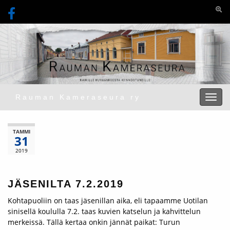
Togg
Rauman Kameraseura ry
Toggl
TAMMI
31
2019
JÄSENILTA 7.2.2019
Kohtapuoliin on taas jäsenillan aika, eli tapaamme Uotilan
sinisellä koululla 7.2. taas kuvien katselun ja kahvittelun
merkeissä. Tällä kertaa onkin jännät paikat: Turun