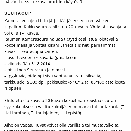
päivän kurssi pikkusalamoiden käytöstä.
SEURACUP
Kameraseurojen Liitto järjestää jäsenseurojen välisen
kilpailun. Kukin seura osallistuu 20 kuvalla. Yhdeltä kuvaajalta
voi olla 1-4 kuvaa.
Rauman Kameraseura haluaa tietysti osallistua loistavalla
kokoelmalla ja voittaa kisan! Lähetä siis heti parhaimmat
kuvasi seuracupia varten:
– osoitteeseen rkskuvat(at)gmail.com
– viimeistään 31.8.2014
– otsikkoon Seuracup ja nimesi
– jpg-kuvia, pidempi sivu vähintään 2400 pikseliä,
tarkkuudella 300 dpi, pakkauskoko 10/12 tai 85/100 asteikosta
riippuen
Ehdotetuista kuvista 20 kuvan kokoelman koostaa seuran
syyskokouksessa valittu kolmijäseninen arviointilautakunta (T.
Hakkarainen, T. Laulajainen, H. Lepistö).
Aihe on vapaa. Kuvat voivat olla värillisiä tai mustavalkeita,