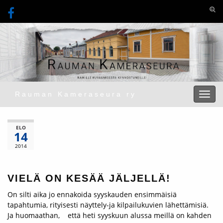
Togg
Rauman Kameraseura ry
Toggl
ELO
14
2014
VIELÄ ON KESÄÄ JÄLJELLÄ!
On silti aika jo ennakoida syyskauden ensimmäisiä
tapahtumia, rityisesti näyttely-ja kilpailukuvien lähettämisiä.
Ja huomaathan, että heti syyskuun alussa meillä on kahden