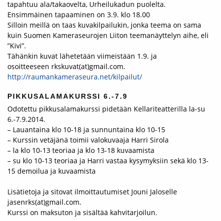
tapahtuu ala/takaovelta, Urheilukadun puolelta.
Ensimmäinen tapaaminen on 3.9. klo 18.00
Silloin meillä on taas kuvakilpailukin, jonka teema on sama
kuin Suomen Kameraseurojen Liiton teemanäyttelyn aihe, eli
”Kivi”.
Tähänkin kuvat lähetetään viimeistään 1.9. ja
osoitteeseen rkskuvat(at)gmail.com.
http://raumankameraseura.net/
kilpailut/
PIKKUSALAMAKURSSI 6.-7.9
Odotettu pikkusalamakurssi pidetään Kellariteatterilla la-su
6.-7.9.2014.
– Lauantaina klo 10-18 ja sunnuntaina klo 10-15
– Kurssin vetäjänä toimii valokuvaaja Harri Sirola
– la klo 10-13 teoriaa ja klo 13-18 kuvaamista
– su klo 10-13 teoriaa ja Harri vastaa kysymyksiin sekä klo 13-
15 demoilua ja kuvaamista
Lisätietoja ja sitovat ilmoittautumiset Jouni Jaloselle
jasenrks(at)gmail.com.
Kurssi on maksuton ja sisältää kahvitarjoilun.