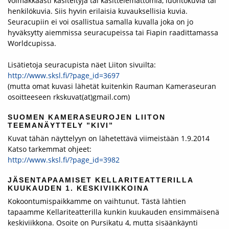
voimakkaasti käsiteltyjä tai käsittelemättömiä, luontokuvia tai
henkilökuvia. Siis hyvin erilaisia kuvauksellisia kuvia.
Seuracupiin ei voi osallistua samalla kuvalla joka on jo
hyväksytty aiemmissa seuracupeissa tai Fiapin raadittamassa
Worldcupissa.
Lisätietoja seuracupista näet Liiton sivuilta:
http://www.sksl.fi/?page_id=
3697
(mutta omat kuvasi lähetät kuitenkin Rauman Kameraseuran
osoitteeseen rkskuvat(at)gmail.com)
SUOMEN KAMERASEUROJEN LIITON
TEEMANÄYTTELY ”KIVI”
Kuvat tähän näyttelyyn on lähetettävä viimeistään 1.9.2014
Katso tarkemmat ohjeet:
http://www.sksl.fi/?page_id=
3982
JÄSENTAPAAMISET KELLARITEATTERILLA
KUUKAUDEN 1. KESKIVIIKKOINA
Kokoontumispaikkamme on vaihtunut. Tästä lähtien
tapaamme Kellariteatterilla kunkin kuukauden ensimmäisenä
keskiviikkona. Osoite on Pursikatu 4, mutta sisäänkäynti