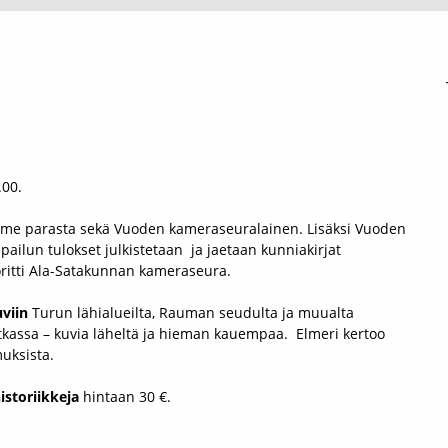
.00.
olme parasta sekä Vuoden kameraseuralainen. Lisäksi Vuoden
lpailun tulokset julkistetaan ja jaetaan kunniakirjat
oritti Ala-Satakunnan kameraseura.
viin
Turun lähialueilta, Rauman seudulta ja muualta
kassa – kuvia läheltä ja hieman kauempaa. Elmeri kertoo
uksista.
istoriikkeja
hintaan 30 €.