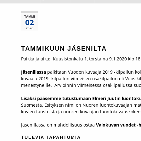
TAMMI
02
2020
TAMMIKUUN JÄSENILTA
Paikka ja aika: Kuusistonkatu 1, torstaina 9.1.2020 klo 18
Jäsenillassa
palkitaan Vuoden kuvaaja 2019 -kilpailun k
kuvaaja 2019 -kilpailun viimeisen osakilpailun eli Vuosiki
menestyneille. Arvioinnin viimeisessä osakilpailussa su
Lisäksi pääsemme tutustumaan Elmeri Juutin luontoku
Suomesta. Esityksen nimi on Nuoren luontokuvaajan mat
kuvien taustoista ja nuoren kuvaajan luontokuvauskokem
Jäsenillassa on mahdollisuus ostaa
Valokuvan vuodet -h
TULEVIA TAPAHTUMIA