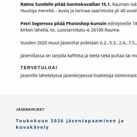
Raimo Sundelin pitää luontokuvaillan 15.1.
Rauman lukio
Huutoja mereltä – kuvia ja tarinaa saaristosta yli 40 vuo
Petri Segerroos pitää Photoshop-kurssin
edistyneille 18
kirkon lähellä, os. Luostarinkatu 4, 26100 Rauma.
Vuoden 2020 muut jäsenillat pidetään 6.2., 5.3., 2.4., 7.5., 3
Jäsenillassa on tarjolla kaffetta ja teetä sekä pullaa tai 
TERVETULOA!
Jäsenille lähetetyssä jäsenkirjeessä lisätietoja toiminnast
JÄSENKIRJEET
Toukokuun 2026 jäsentapaaminen ja
kuvakävely