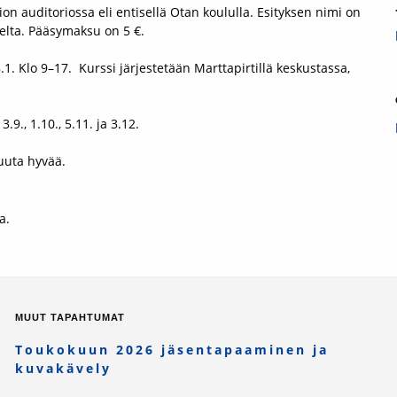
n auditoriossa eli entisellä Otan koululla. Esityksen nimi on
delta. Pääsymaksu on 5 €.
.1. Klo 9–17. Kurssi järjestetään Marttapirtillä keskustassa,
.9., 1.10., 5.11. ja 3.12.
muuta hyvää.
a.
MUUT TAPAHTUMAT
Toukokuun 2026 jäsentapaaminen ja
kuvakävely