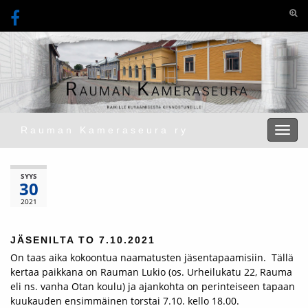
Togg
Rauman Kameraseura ry
Toggl
SYYS
30
2021
JÄSENILTA TO 7.10.2021
On taas aika kokoontua naamatusten jäsentapaamisiin. Tällä
kertaa paikkana on Rauman Lukio (os. Urheilukatu 22, Rauma
eli ns. vanha Otan koulu) ja ajankohta on perinteiseen tapaan
kuukauden ensimmäinen torstai 7.10. kello 18.00.